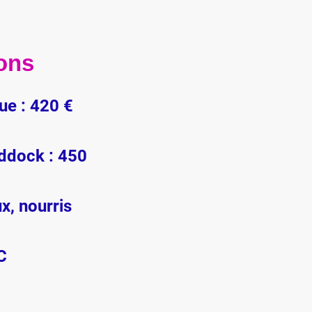
ons
ue : 420 €
ddock : 450
x, nourris
C